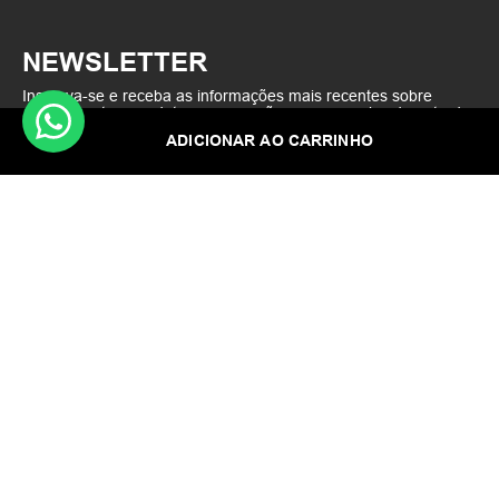
NEWSLETTER
Inscreva-se e receba as informações mais recentes sobre
equipamentos, produtos e promoções em sua caixa de entrada
ADICIONAR AO CARRINHO
Quero receber as ofertas por e-mail
Li e concordo com os termos de privacidade