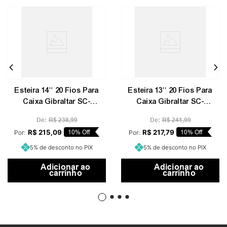
Esteira 14'' 20 Fios Para
Esteira 13'' 20 Fios Para
Caixa Gibraltar SC-
Caixa Gibraltar SC-
1420S
1320S
De:
R$
238
,
99
De:
R$
241
,
99
R$
215
,
09
10%
Off
R$
217
,
79
10%
Off
Por:
Por:
5% de desconto no PIX
5% de desconto no PIX
Adicionar ao
Adicionar ao
carrinho
carrinho