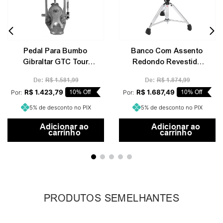
Pedal Para Bumbo
Banco Com Assento
Gibraltar GTC Tour
Redondo Revestido
Series GTC6DD
Com Malha Gibraltar
De:
R$
1
.
581
,
99
De:
R$
1
.
874
,
99
9808ARW
R$
1
.
423
,
79
10%
Off
R$
1
.
687
,
49
10%
Off
Por:
Por:
5% de desconto no PIX
5% de desconto no PIX
Adicionar ao
Adicionar ao
carrinho
carrinho
PRODUTOS SEMELHANTES