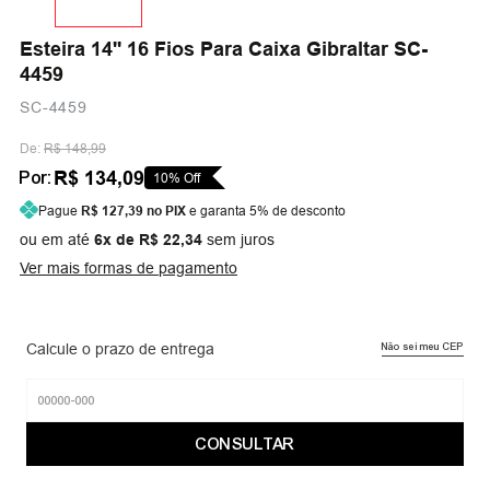
Esteira 14'' 16 Fios Para Caixa Gibraltar SC-
4459
SC-4459
De:
R$ 148,99
R$ 134,09
Por:
10
% Off
Pague
R$ 127,39
no PIX
e garanta 5% de desconto
ou em até
6
x de
R$
22
,
34
sem juros
Ver mais formas de pagamento
Calcule o prazo de entrega
Não sei meu CEP
CONSULTAR