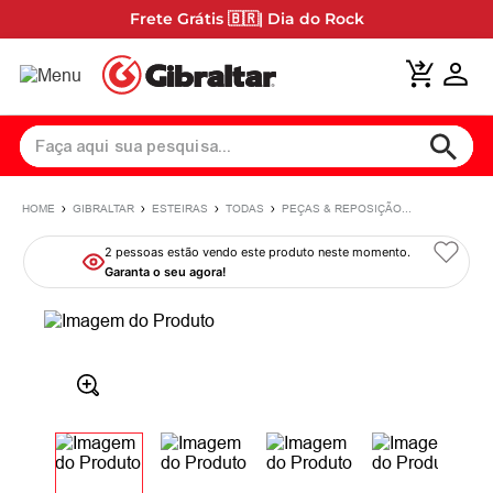
Frete Grátis 🇧🇷| Dia do Rock
Faça aqui sua pesquisa...
Termos Mais Buscados
GIBRALTAR
ESTEIRAS
TODAS
PEÇAS & REPOSIÇÃO
2 pessoas estão vendo
este produto neste momento.
Chimbal
1
º
Garanta o seu agora!
Pedal
2
º
Aro
3
º
Clamp
4
º
5711
5
º