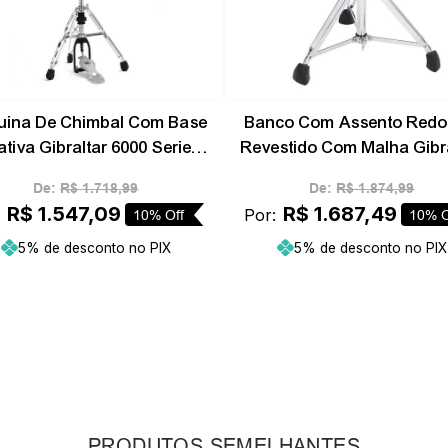
uina De Chimbal Com Base
Banco Com Assento Red
ativa Gibraltar 6000 Series
Revestido Com Malha Gibr
6707
9808ARW
De:
R$
1
.
718
,
99
De:
R$
1
.
874
,
99
R$
1
.
547
,
09
R$
1
.
687
,
49
:
Por:
10%
Off
10%
O
5% de desconto no PIX
5% de desconto no PIX
Adicionar ao carrinho
Adicionar ao carrin
PRODUTOS SEMELHANTES