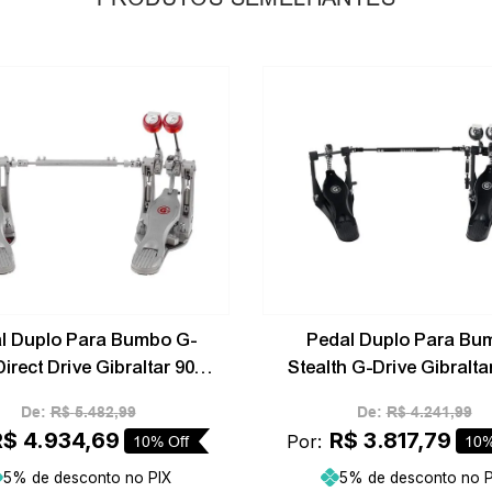
-
10%
l Duplo Para Bumbo G-
Pedal Duplo Para Bu
irect Drive Gibraltar 9000
Stealth G-Drive Gibralta
Series 9711GD-DB
Series 9811SGD-D
De:
R$
5
.
482
,
99
De:
R$
4
.
241
,
99
R$
4
.
934
,
69
R$
3
.
817
,
79
Por:
10%
Off
10
5% de desconto no PIX
5% de desconto no P