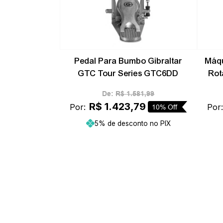
Pedal Para Bumbo Gibraltar
Máq
GTC Tour Series GTC6DD
Rot
De:
R$
1
.
581
,
99
R$
1
.
423
,
79
Por:
Por
10%
Off
5% de desconto no PIX
Adicionar ao carrinho