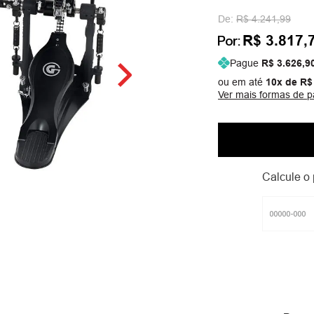
De:
R$ 4.241,99
R$ 3.817,
Por:
Pague
R$ 3.626,9
ou em até
10
x de
R$
Ver mais formas de 
Calcule o 