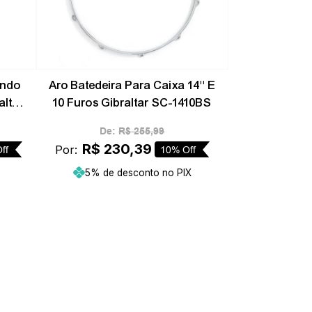
ondo
Aro Batedeira Para Caixa 14'' E
altar
10 Furos Gibraltar SC-1410BS
De:
R$
255
,
99
R$
230
,
39
Por:
ff
10%
Off
5% de desconto no PIX
ho
Adicionar ao carrinho