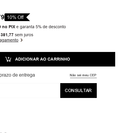
79
10
% Off
0
no PIX
e garanta 5% de desconto
381
,
77
sem juros
pagamento
ADICIONAR AO CARRINHO
prazo de entrega
Não sei meu CEP
CONSULTAR