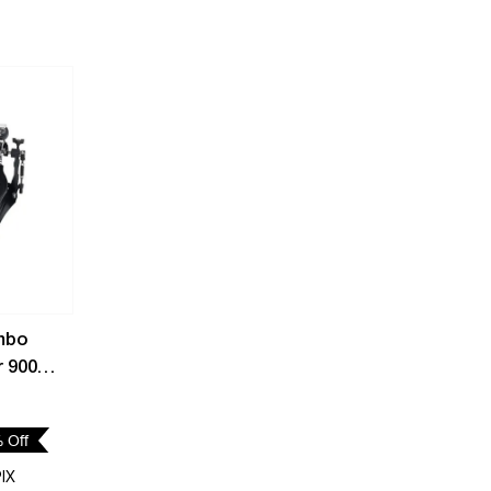
-
10%
mbo
r 9000
B
%
Off
IX