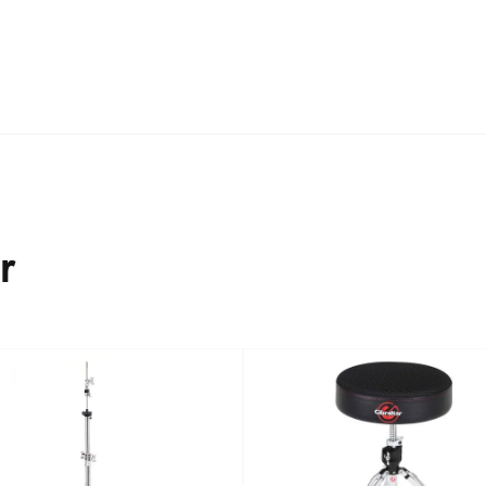
r
-
10%