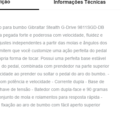
ição
Informações Técnicas
o para bumbo Gibraltar Stealth G-Drive 9811SGD-DB
 pegada forte e poderosa com velocidade, fluidez e
justes independentes a partir das molas e ângulos dos
mitem que você customize uma ação perfeita do pedal
ópria forma de tocar. Possui uma perfeita base estável
a do pedal, combinada com prendedor na parte superior
icidade ao prender ou soltar o pedal do aro do bumbo. -
com potência e velocidade - Corrente dupla - Base de
have de tensão - Batedor com dupla-face e 90 gramas
onjunto de mola e rolamentos para resposta rápida -
fixação ao aro de bumbo com fácil aperto superior