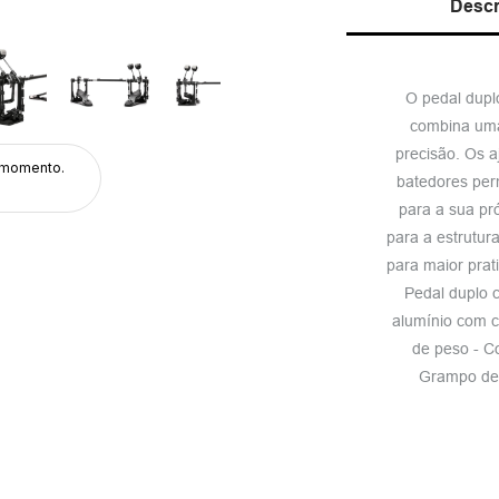
Descr
O pedal dupl
combina uma
precisão. Os a
 momento.
batedores per
para a sua pr
para a estrutur
para maior prat
Pedal duplo 
alumínio com c
de peso - C
Grampo de 