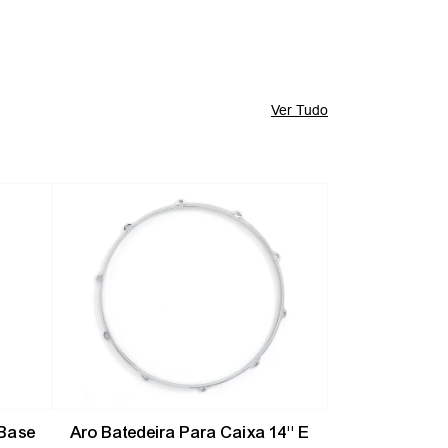
Ver Tudo
-
10%
-
10%
Base
Aro Batedeira Para Caixa 14'' E