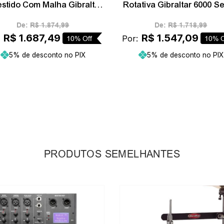
stido Com Malha Gibraltar
Rotativa Gibraltar 6000 Se
9808ARW
6707
De:
R$
1
.
874
,
99
De:
R$
1
.
718
,
99
R$
1
.
687
,
49
R$
1
.
547
,
09
:
Por:
10%
Off
10%
O
5% de desconto no PIX
5% de desconto no PIX
Adicionar ao carrinho
Adicionar ao carrin
PRODUTOS SEMELHANTES
-
10%