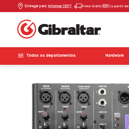
Entregar para:
Informar CEP
Frete Grátis 🇧🇷 | a partir d
Todos os departamentos
Hardware