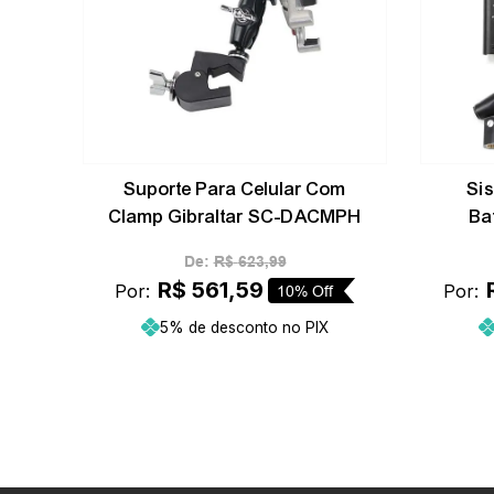
Suporte Para Celular Com
Si
Clamp Gibraltar SC-DACMPH
Ba
De:
R$
623
,
99
R$
561
,
59
Por:
Por:
10%
Off
5% de desconto no PIX
Adicionar ao carrinho