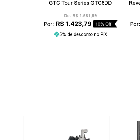
GTC Tour Series GTC6DD
Reve
De:
R$
1
.
581
,
99
R$
1
.
423
,
79
Por:
Por
10%
Off
5% de desconto no PIX
Adicionar ao carrinho
-
10%