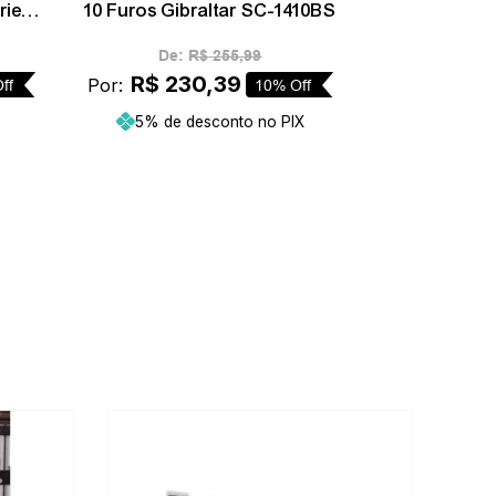
ries
10 Furos Gibraltar SC-1410BS
De:
R$
255
,
99
R$
230
,
39
Por:
ff
10%
Off
5% de desconto no PIX
ho
Adicionar ao carrinho
-
10%
-
10%