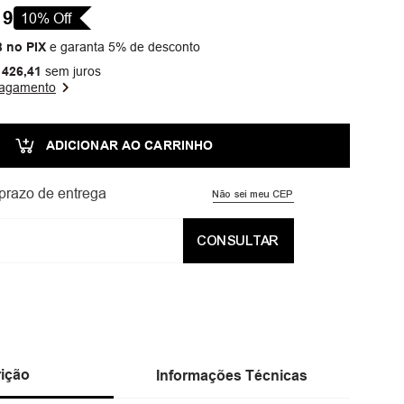
19
10
% Off
8
no PIX
e garanta 5% de desconto
426
,
41
sem juros
pagamento
ADICIONAR AO CARRINHO
prazo de entrega
Não sei meu CEP
CONSULTAR
ição
Informações Técnicas