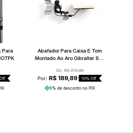
k Para
Abafador Para Caixa E Tom
HHOTPK
Montado Ao Aro Gibraltar SC-
4235
De:
R$
210
,
99
R$
189
,
89
Por:
Off
10%
Off
IX
5% de desconto no PIX
inho
Adicionar ao carrinho