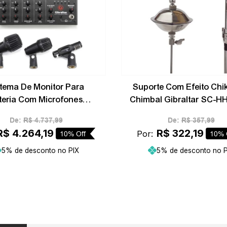
stema De Monitor Para
Suporte Com Efeito Chi
teria Com Microfones
Chimbal Gibraltar SC-
Gibraltar GDMS
De:
R$
4
.
737
,
99
De:
R$
357
,
99
R$
4
.
264
,
19
R$
322
,
19
Por:
10%
Off
10%
5% de desconto no PIX
5% de desconto no P
Adicionar ao carrinho
Adicionar ao carr