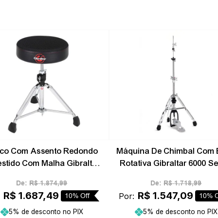
-
10%
co Com Assento Redondo
Máquina De Chimbal Com 
stido Com Malha Gibraltar
Rotativa Gibraltar 6000 Se
9808ARW
6707
De:
R$
1
.
874
,
99
De:
R$
1
.
718
,
99
R$
1
.
687
,
49
R$
1
.
547
,
09
:
Por:
10%
Off
10%
O
5% de desconto no PIX
5% de desconto no PIX