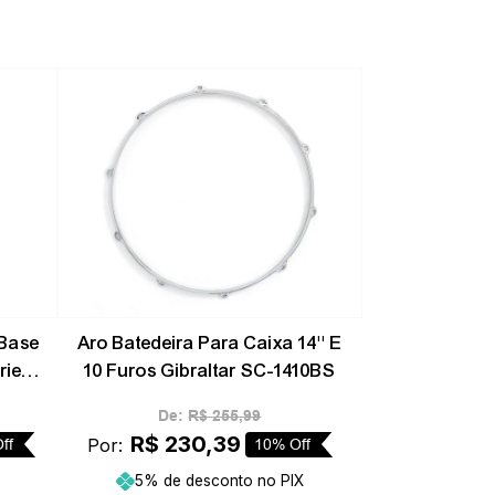
-
10%
-
10%
Base
Aro Batedeira Para Caixa 14'' E
ries
10 Furos Gibraltar SC-1410BS
De:
R$
255
,
99
R$
230
,
39
Por:
ff
10%
Off
5% de desconto no PIX