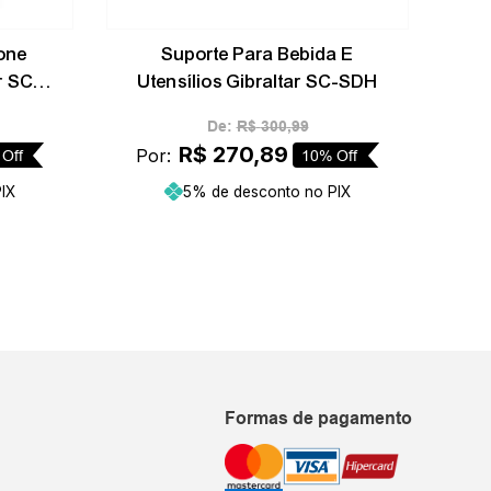
one
Suporte Para Bebida E
r SC-
Utensílios Gibraltar SC-SDH
De:
R$
300
,
99
R$
270
,
89
Por:
Off
10%
Off
IX
5% de desconto no PIX
inho
Adicionar ao carrinho
Formas de pagamento