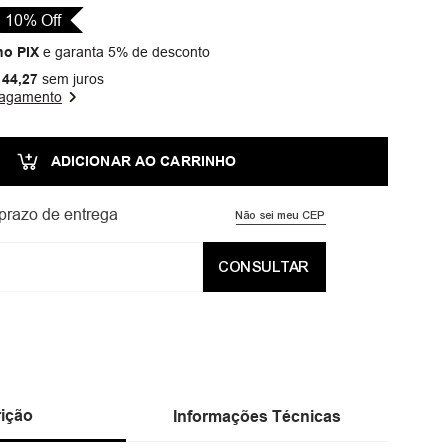
10
% Off
o PIX
e garanta 5% de desconto
44
,
27
sem juros
pagamento
ADICIONAR AO CARRINHO
prazo de entrega
Não sei meu CEP
CONSULTAR
ição
Informações Técnicas