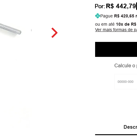
R$ 442,79
Por:
Pague
R$ 420,65
n
ou em até
10
x de
R$
Ver mais formas de 
Calcule o 
Descr