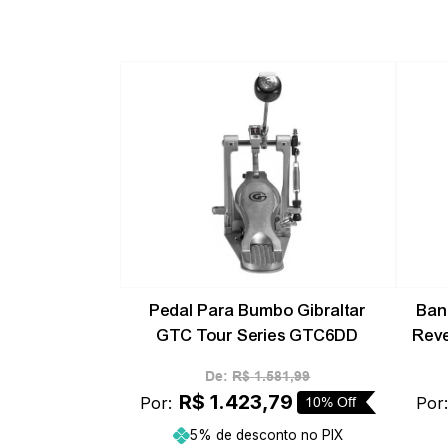
-
10%
Pedal Para Bumbo Gibraltar
Ban
GTC Tour Series GTC6DD
Reve
De:
R$
1
.
581
,
99
R$
1
.
423
,
79
Por:
Por
10%
Off
5% de desconto no PIX