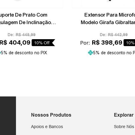
uporte De Prato Com
Extensor Para Microf
ulagem De Inclinação
Modelo Girafa Gibralta
Gibraltar SC-DCT
GMBA
De:
R$
448
,
99
De:
R$
442
,
99
R$
404
,
09
R$
398
,
69
Por:
10%
Off
10%
5% de desconto no PIX
5% de desconto no P
Adicionar ao carrinho
Adicionar ao carr
Nossos Produtos
Explorar
Apoios e Bancos
Sobre Nós