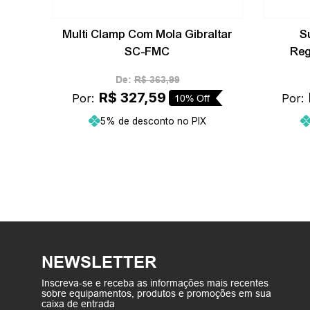
Multi Clamp Com Mola Gibraltar
S
SC-FMC
Reg
De:
R$
363
,
99
R$
327
,
59
Por:
Por:
10%
Off
5% de desconto no PIX
ho
Adicionar ao carrinho
NEWSLETTER
Inscreva-se e receba as informações mais recentes
sobre equipamentos, produtos e promoções em sua
caixa de entrada