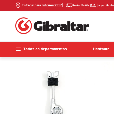
Entregar para:
Informar CEP
Frete Grátis 🇧🇷 | a partir d
Todos os departamentos
Hardware